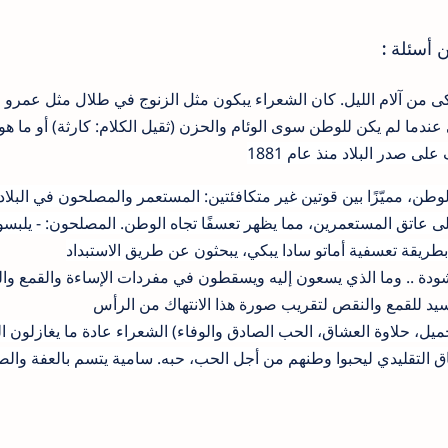
 أسئلة :
كى من آلام الليل. كان الشعراء يبكون مثل الزنوج في طلال مثل عمرو 
عندما لم يكن للوطن سوى الوئام والحزن (ثقيل الكلام: كارثة) أو ما هو 
ى صدر البلاد منذ عام 1881
طن، مميّزًا بين قوتين غير متكافئتين: المستعمر والمصلحون في البلاد
ى عاتق المستعمرين، مما يظهر تعسفًا تجاه الوطن. المصلحون: - يلبس
طريقة تعسفية أماتو سادا يبكي، يبحثون عن طريق الاستبداد
شودة .. وما الذي يسعون إليه ويسقطون في مفردات الإساءة والقمع وا
يد للقمع والنقص لتقريب صورة هذا الانتهاك من الرأس
ميل، حلاوة العشاق، الحب الصادق والوفاء) الشعراء عادة ما يغازلون ا
ياق التقليدي ليحبوا وطنهم من أجل الحب، حبه. سامية يتسم بالعفة وال