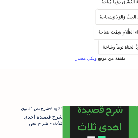
ءُ العُشَّاق دَوْماً مُبَاحَهْ
الحِبِّ وَالوَلاَ وَسَجاحَهْ
ءِ الظَّلاَمِ شِمْتُ صَبَاحَهْ
ُّ الحَيَاةُ يَوماً وِشَاحَهْ
مقتفة من موقع
ويكي مصدر
شرح قصيدة يامن
شرح قصيدة احدى
لقلب متيم - شرح
ثلاث - شرح نص
نص