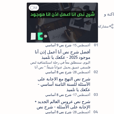
كنة و
أفضل شرح نص أنا أعمل إذن أنا
موجود 2025 - عكعك يا تلميذ
اليوم، سننطلق معاً في رحلة استكشافية لنص
فلسفي عميق يحمل عنواناً شيقاً: " نص أنا
أعمل إذن أنا موجود ". هذا النص يدعونا إلى
التفكير في علاقة…
شرح نص النهج مع الاجابة على
الأسئلة للسنة الثامنة أساسي -
عكعك يا تلميذ
شرح نص عروس العالم الجديد +
الإجابة على الأسئلة - شرح نص