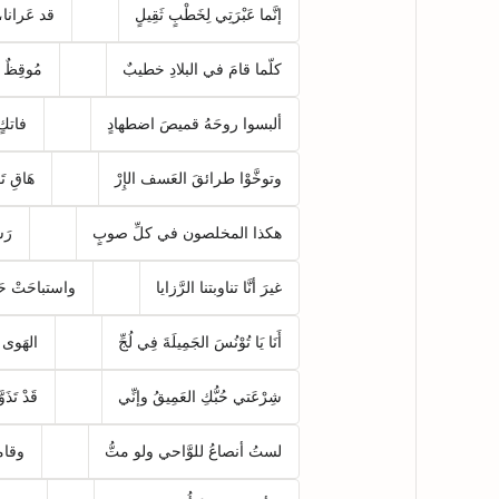
إنَّما عَبْرَتِي لِخَطْبٍ ثَقِيلٍ
قد عَرانا، 
كلّما قامَ في البلادِ خطيبٌ
مُوقِظٌ شَ
ألبسوا روحَهُ قميصَ اضطهادٍ
فاتكٍ 
وتوخَّوْا طرائقَ العَسف الإِرْ
هَاقِ تَو
هكذا المخلصون في كلِّ صوبٍ
رَش
غيرَ أنَّا تناوبتنا الرَّزايا
واستباحَتْ حَم
أَنَا يَا تُوْنُسَ الجَمِيلَةَ فِي لُجِّ
الهَوى قَ
شِرْعَتي حُبُّكِ العَمِيقُ وإنِّي
قَدْ تَذَو
لستُ أنصاعُ للوَّاحي ولو متُّ
وقام