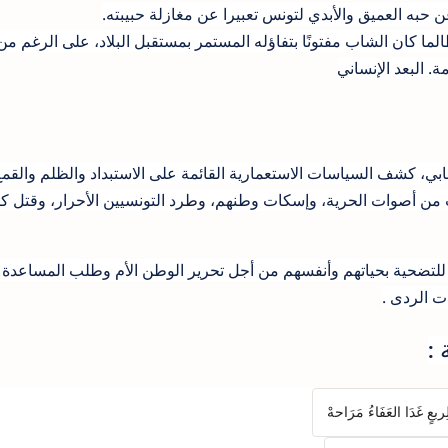
 حبه العميق والأبدي لتونس تعبيرا عن مغازلة حبيبته.
ا كان الشاب مفتونًا بتفاؤله المستمر بمستقبل البلاد، على الرغم من
ة. البعد الإنساني
ابي، كشف السياسات الاستعمارية القائمة على الاستبداد والظلم والقم
أصوات الحرية، وإسكات وطنهم، وطرد التونسيين الأحرار، وقتل ك
م للتضحية بحياتهم وأنفسهم من أجل تحرير الوطن الأم وطلب المساعدة
ت الردى .
:
لِربعٍ غَدَا العَفَاءُ مَرَاحهْ