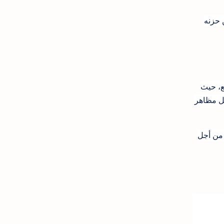
 حزنه
ع، حيث
ل مظاهر
 من أجل