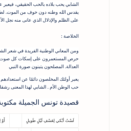
الشابي يحب بلاده بالحب الحقيقي، فيعبر عن
يقدس الله وطنه دون خوف من الموت. لطالم
على الظلم والإذلال الذي عانى منه نجل الأم
الخلاصة :
ومن المعاني الوطنية الفريدة في شعر الش
حرص المستعمرون على إسكات كل صوت من 
العدالة. المصلحون يتبنون صورة النبي
يعبر أولئك المخلصون دائمًا عن استعداده
حب الوطن الأم .
الشابي لهذا المعنى رشقا
قصيدة تونس الجميلة مكتوبة 
لَسْتُ أبْكي لِعَسْفِ لَيْلٍ طَويلٍ
أَوْ 