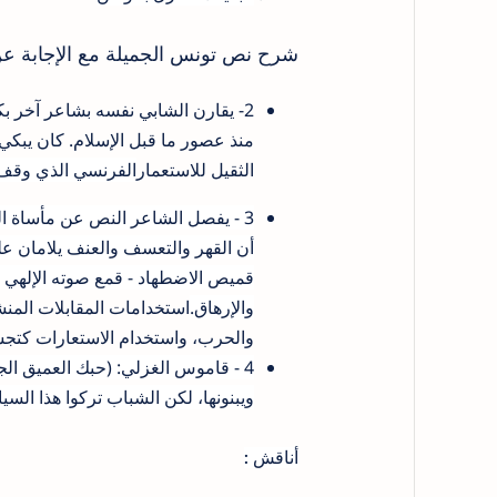
شرح نص تونس الجميلة مع الإجابة عن
2- يقارن الشابي نفسه بشاعر آخر ب
منذ عصور ما قبل الإسلام. كان يبكي 
الثقيل للاستعمار
الفرنسي الذي وقف عل
3 - يفصل الشاعر النص عن مأساة الو
أن القهر والتعسف والعنف يلامان عل
قميص الاضطهاد - قمع صوته الإلهي ب
والإرهاق.
استخدامات المقابلات المن
والحرب، واستخدام الاستعارات كتجس
4 - قاموس الغزلي: (حبك العميق الج
ويبنونها، لكن الشباب تركوا هذا الس
أناقش :