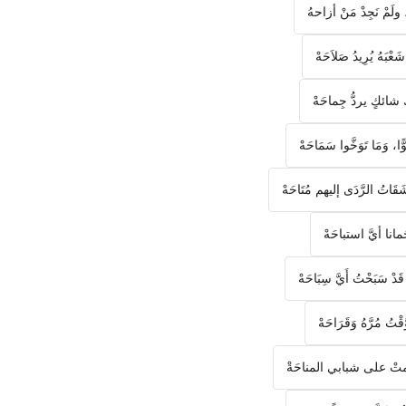
ولَمْ نَجِدْ مَنْ أزاحهُ
عْبَهُ يُرِيدُ صَلاَحَهْ
شائكٍ يردُّ جِماحَهْ
ًّا، وَمَا تَوَخَّوا سَمَاحَهْ
َقَاتُ الرَّدَى إليهم مُتَاحَهْ
انا أيَّ استباحَهْ
دْ سَبَحْتُ أَيَّ سِبَاحَهْ
َّقْتُ مُرَّهُ وَقَرَاحَهْ
تْ على شبابي المناحَةْ