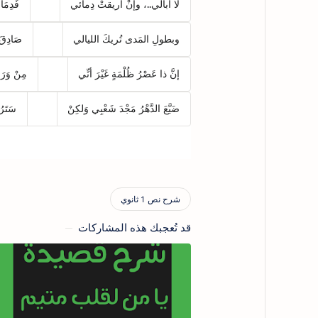
لا أبالي..، وإنْ أُريقتْ دِمائي
فَدِمَا
وبطولِ المَدى تُريكَ الليالي
صَادِقَ 
إنَّ ذا عَصْرُ ظُلْمَةٍ غَيْرَ أنِّي
مِنْ وَرَا
ضَيَّعَ الدَّهْرُ مَجْدَ شَعْبِي وَلكِنْ
سَتَرُد
قد تُعجبك هذه المشاركات